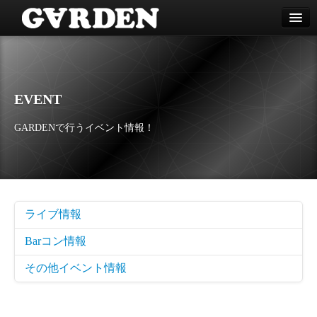
種子島カフェ＆バーGARDEN
home
cafe
EVENT
bar
GARDENで行うイベント情報！
party
contact
event
tane foods
ライブ情報
about us
Barコン情報
facebook
その他イベント情報