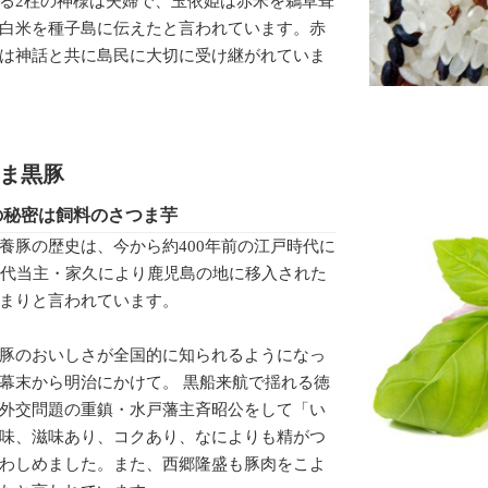
る2柱の神様は夫婦で、玉依姫は赤米を鵜草葺
白米を種子島に伝えたと言われています。赤
は神話と共に島民に大切に受け継がれていま
ま黒豚
の秘密は飼料のさつま芋
養豚の歴史は、今から約400年前の江戸時代に
8代当主・家久により鹿児島の地に移入された
まりと言われています。
豚のおいしさが全国的に知られるようになっ
幕末から明治にかけて。 黒船来航で揺れる徳
外交問題の重鎮・水戸藩主斉昭公をして「い
味、滋味あり、コクあり、なによりも精がつ
わしめました。また、西郷隆盛も豚肉をこよ