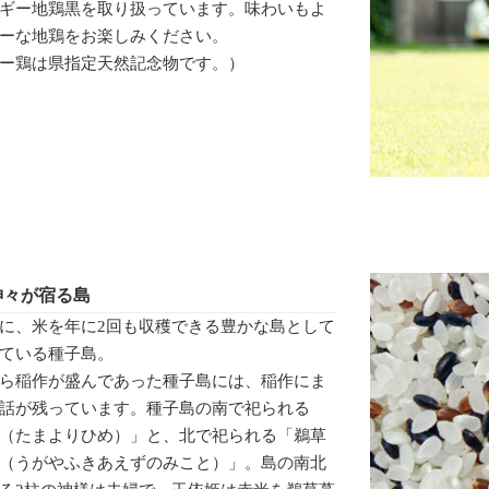
ギー地鶏黒を取り扱っています。味わいもよ
ーな地鶏をお楽しみください。
ー鶏は県指定天然記念物です。）
神々が宿る島
に、米を年に2回も収穫できる豊かな島として
ている種子島。
ら稲作が盛んであった種子島には、稲作にま
話が残っています。種子島の南で祀られる
（たまよりひめ）」と、北で祀られる「鵜草
（うがやふきあえずのみこと）」。島の南北