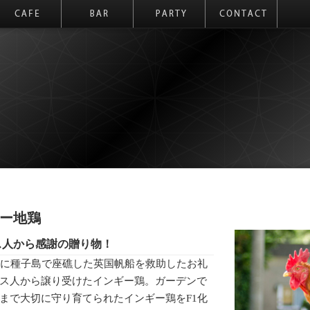
ー地鶏
ス人から感謝の贈り物！
年に種子島で座礁した英国帆船を救助したお礼
ス人から譲り受けたインギー鶏。ガーデンで
まで大切に守り育てられたインギー鶏をF1化