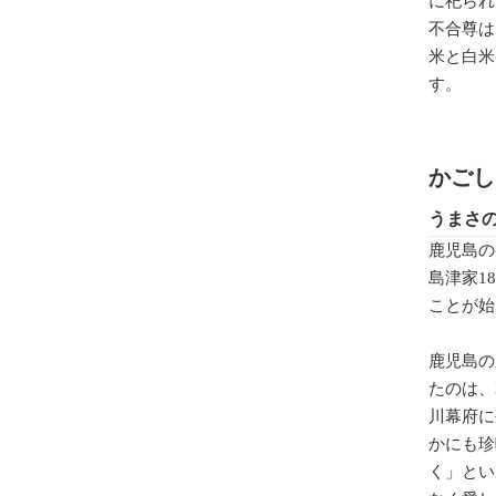
に祀られ
不合尊は
米と白米
す。
かごし
うまさ
鹿児島の
島津家1
ことが始
鹿児島の
たのは、
川幕府に
かにも珍
く」とい