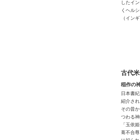
したイン
くヘルシ
（インギ
古代米
稲作の
日本書紀
紹介され
その昔か
つわる神
「玉依姫
葺不合尊