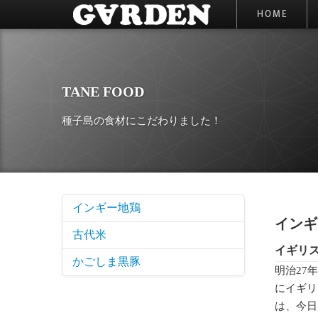
TANE FOOD
種子島の食材にこだわりました！
インギー地鶏
インギ
古代米
イギリ
かごしま黒豚
明治27
にイギリ
は、今日